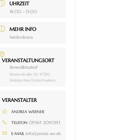
UHRZEIT
18:00 - 13:00
MEHR INFO
Weiterlesen
VERANSTALTUNGSORT
Benediktushof
Klosterstraße 10, 97292
Holzkirchen/Unterfranken
VERANSTALTER
ANDREA WERNER
09365 2090193
TELEFON
info@praxis-aw.de
E-MAIL